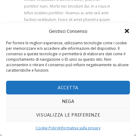
porttitor nunc. Morbi nec tincidunt dui. In a risus in
tellus sodales porttitor. Vivamus ac ante sed ante
facilisis vestibulum. Fusce sit amet pharetra ipsum.
Gestisci Consenso
Per fornire le migliori esperienze, utilizziamo tecnologie come i cookie
per memorizzare e/o accedere alle informazioni del dispositivo. Il
consenso a queste tecnologie ci permetterà di elaborare dati come il
© 2019 ECOTECNOLOGIE MIETTO SRL -
Via Adda
comportamento di navigazione o ID unici su questo sito. Non
10, 20021 BOLLATE (MI)
- P.IVA 08441330159. E-mail
acconsentire o ritirare il consenso può influire negativamente su alcune
info@ecomietto.it
. Tutti i diritti riservati.
Privacy
caratteristiche e funzioni.
Policy
.
Cookie
.
ACCETTA
NEGA
VISUALIZZA LE PREFERENZE
Cookie Policy
Informativa sulla privacy