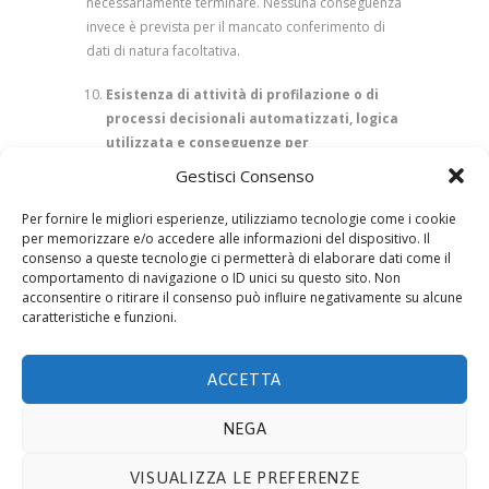
necessariamente terminare. Nessuna conseguenza
invece è prevista per il mancato conferimento di
dati di natura facoltativa.
Esistenza
di attività di profilazione o di
processi decisionali automatizzati, logica
utilizzata e conseguenze per
l’interessato.
Gestisci Consenso
Ove vengano eseguite attività di profilazione
Per fornire le migliori esperienze, utilizziamo tecnologie come i cookie
sull’interessato collegati all’attività di marketing, le
per memorizzare e/o accedere alle informazioni del dispositivo. Il
consenso a queste tecnologie ci permetterà di elaborare dati come il
stesse saranno eseguite conformemente al GDPR
comportamento di navigazione o ID unici su questo sito. Non
ed in ogni momento l’interessato potrà opporsi.
acconsentire o ritirare il consenso può influire negativamente su alcune
caratteristiche e funzioni.
ACCETTA
NEGA
© 2019 ECOTECNOLOGIE MIETTO SRL -
Via Adda
VISUALIZZA LE PREFERENZE
10, 20021 BOLLATE (MI)
- P.IVA 08441330159. E-mail