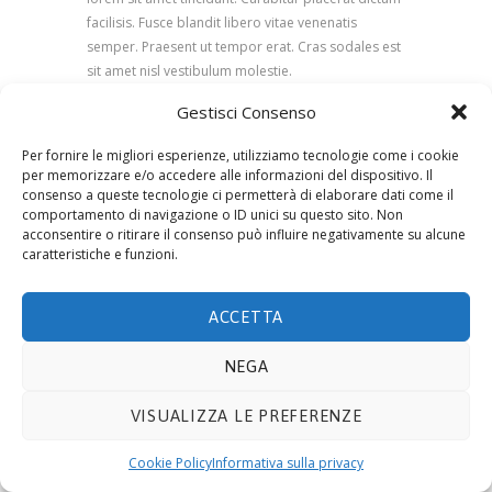
facilisis. Fusce blandit libero vitae venenatis
semper. Praesent ut tempor erat. Cras sodales est
sit amet nisl vestibulum molestie.
Gestisci Consenso
Per fornire le migliori esperienze, utilizziamo tecnologie come i cookie
per memorizzare e/o accedere alle informazioni del dispositivo. Il
consenso a queste tecnologie ci permetterà di elaborare dati come il
© 2019 ECOTECNOLOGIE MIETTO SRL -
Via Adda
comportamento di navigazione o ID unici su questo sito. Non
10, 20021 BOLLATE (MI)
- P.IVA 08441330159. E-mail
acconsentire o ritirare il consenso può influire negativamente su alcune
info@ecomietto.it
. Tutti i diritti riservati.
Privacy
caratteristiche e funzioni.
Policy
.
Cookie
.
ACCETTA
NEGA
VISUALIZZA LE PREFERENZE
Cookie Policy
Informativa sulla privacy