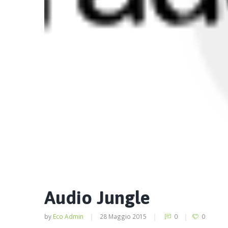
Audio Jungle
by
Eco Admin
28 Maggio 2015
0
0