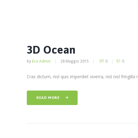
3D Ocean
by
Eco Admin
28 Maggio 2015
0
0
Cras dictum, nisl quis imperdiet viverra, nisl nisl fringil
READ MORE