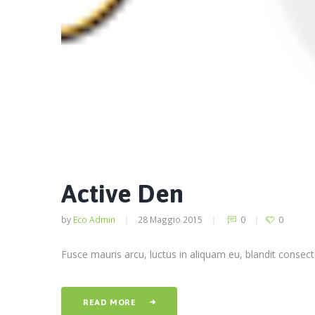
Active Den
by
Eco Admin
28 Maggio 2015
0
0
Fusce mauris arcu, luctus in aliquam eu, blandit consectetu
READ MORE