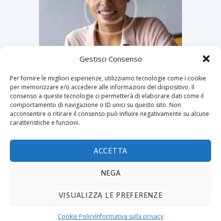
Gestisci Consenso
Per fornire le migliori esperienze, utilizziamo tecnologie come i cookie
per memorizzare e/o accedere alle informazioni del dispositivo. Il
Sarah Jefferson
consenso a queste tecnologie ci permetterà di elaborare dati come il
comportamento di navigazione o ID unici su questo sito. Non
acconsentire o ritirare il consenso può influire negativamente su alcune
caratteristiche e funzioni.
ACCETTA
NEGA
© 2019 ECOTECNOLOGIE MIETTO SRL -
Via Adda
VISUALIZZA LE PREFERENZE
10, 20021 BOLLATE (MI)
- P.IVA 08441330159. E-mail
info@ecomietto.it
. Tutti i diritti riservati.
Privacy
Cookie Policy
Informativa sulla privacy
Policy
.
Cookie
.