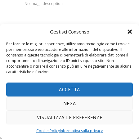
No image description ...
Gestisci Consenso
© 2019 ECOTECNOLOGIE MIETTO SRL -
Via Adda
10, 20021 BOLLATE (MI)
- P.IVA 08441330159. E-mail
Per fornire le migliori esperienze, utilizziamo tecnologie come i cookie
info@ecomietto.it
. Tutti i diritti riservati.
Privacy
per memorizzare e/o accedere alle informazioni del dispositivo. Il
consenso a queste tecnologie ci permetterà di elaborare dati come il
Policy
.
Cookie
.
comportamento di navigazione o ID unici su questo sito. Non
acconsentire o ritirare il consenso può influire negativamente su alcune
caratteristiche e funzioni.
ACCETTA
NEGA
VISUALIZZA LE PREFERENZE
Cookie Policy
Informativa sulla privacy