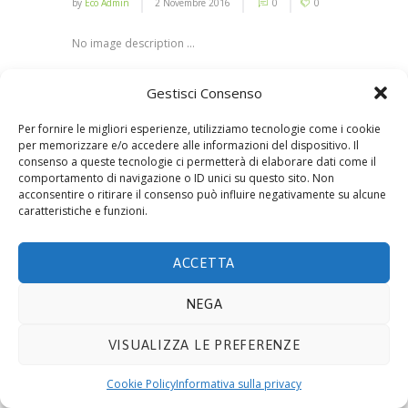
by
Eco Admin
2 Novembre 2016
0
0
No image description ...
Gestisci Consenso
Per fornire le migliori esperienze, utilizziamo tecnologie come i cookie
© 2019 ECOTECNOLOGIE MIETTO SRL -
Via Adda
per memorizzare e/o accedere alle informazioni del dispositivo. Il
10, 20021 BOLLATE (MI)
- P.IVA 08441330159. E-mail
consenso a queste tecnologie ci permetterà di elaborare dati come il
info@ecomietto.it
. Tutti i diritti riservati.
Privacy
comportamento di navigazione o ID unici su questo sito. Non
acconsentire o ritirare il consenso può influire negativamente su alcune
Policy
.
Cookie
.
caratteristiche e funzioni.
ACCETTA
NEGA
VISUALIZZA LE PREFERENZE
Cookie Policy
Informativa sulla privacy