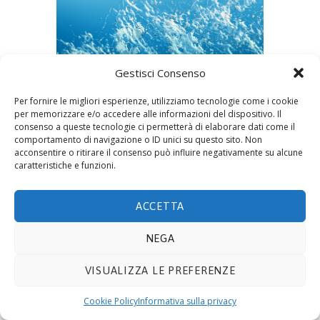
Gestisci Consenso
Per fornire le migliori esperienze, utilizziamo tecnologie come i cookie
per memorizzare e/o accedere alle informazioni del dispositivo. Il
by
Eco Admin
26 Aprile 2016
0
0
consenso a queste tecnologie ci permetterà di elaborare dati come il
comportamento di navigazione o ID unici su questo sito. Non
No image description ...
acconsentire o ritirare il consenso può influire negativamente su alcune
caratteristiche e funzioni.
ACCETTA
© 2019 ECOTECNOLOGIE MIETTO SRL -
Via Adda
10, 20021 BOLLATE (MI)
- P.IVA 08441330159. E-mail
NEGA
info@ecomietto.it
. Tutti i diritti riservati.
Privacy
Policy
.
Cookie
.
VISUALIZZA LE PREFERENZE
Cookie Policy
Informativa sulla privacy