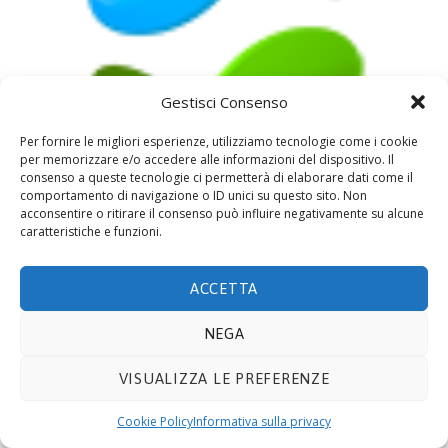
Gestisci Consenso
Per fornire le migliori esperienze, utilizziamo tecnologie come i cookie
per memorizzare e/o accedere alle informazioni del dispositivo. Il
consenso a queste tecnologie ci permetterà di elaborare dati come il
comportamento di navigazione o ID unici su questo sito. Non
by
Eco Admin
22 Marzo 2016
0
0
acconsentire o ritirare il consenso può influire negativamente su alcune
caratteristiche e funzioni.
No image description ...
ACCETTA
NEGA
© 2019 ECOTECNOLOGIE MIETTO SRL -
Via Adda
10, 20021 BOLLATE (MI)
- P.IVA 08441330159. E-mail
VISUALIZZA LE PREFERENZE
info@ecomietto.it
. Tutti i diritti riservati.
Privacy
Policy
.
Cookie
.
Cookie Policy
Informativa sulla privacy