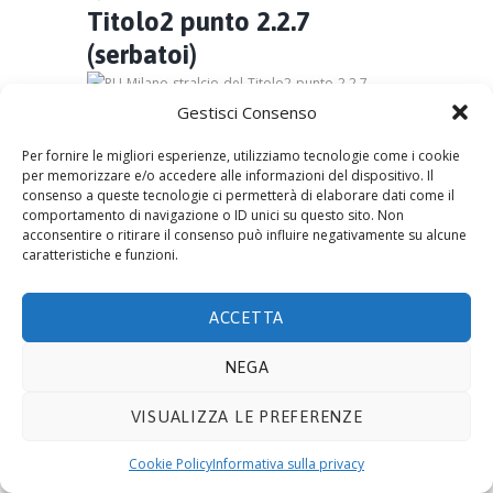
Titolo2 punto 2.2.7
(serbatoi)
Gestisci Consenso
by
Eco Admin
11 Aprile 2017
0
0
Per fornire le migliori esperienze, utilizziamo tecnologie come i cookie
per memorizzare e/o accedere alle informazioni del dispositivo. Il
No image description ...
consenso a queste tecnologie ci permetterà di elaborare dati come il
comportamento di navigazione o ID unici su questo sito. Non
acconsentire o ritirare il consenso può influire negativamente su alcune
caratteristiche e funzioni.
© 2019 ECOTECNOLOGIE MIETTO SRL -
Via Adda
ACCETTA
10, 20021 BOLLATE (MI)
- P.IVA 08441330159. E-mail
info@ecomietto.it
. Tutti i diritti riservati.
Privacy
NEGA
Policy
.
Cookie
.
VISUALIZZA LE PREFERENZE
Cookie Policy
Informativa sulla privacy