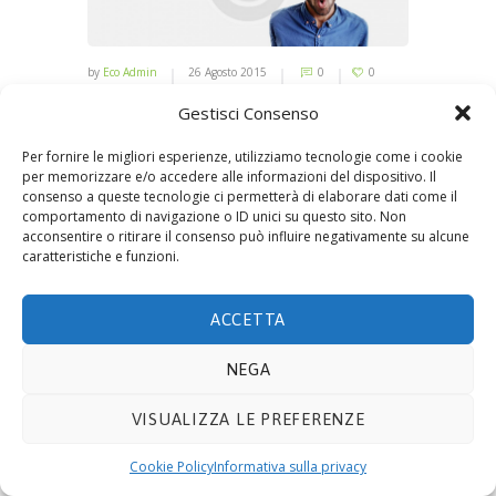
by
Eco Admin
26 Agosto 2015
0
0
Gestisci Consenso
No image description ...
Per fornire le migliori esperienze, utilizziamo tecnologie come i cookie
per memorizzare e/o accedere alle informazioni del dispositivo. Il
consenso a queste tecnologie ci permetterà di elaborare dati come il
comportamento di navigazione o ID unici su questo sito. Non
© 2019 ECOTECNOLOGIE MIETTO SRL -
Via Adda
acconsentire o ritirare il consenso può influire negativamente su alcune
caratteristiche e funzioni.
10, 20021 BOLLATE (MI)
- P.IVA 08441330159. E-mail
info@ecomietto.it
. Tutti i diritti riservati.
Privacy
Policy
.
Cookie
.
ACCETTA
NEGA
VISUALIZZA LE PREFERENZE
Cookie Policy
Informativa sulla privacy