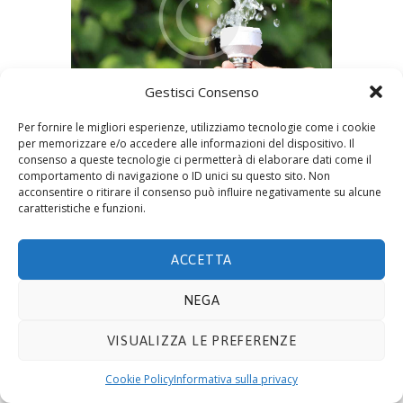
Gestisci Consenso
by
Eco Admin
14 Settembre 2015
0
0
Per fornire le migliori esperienze, utilizziamo tecnologie come i cookie
per memorizzare e/o accedere alle informazioni del dispositivo. Il
consenso a queste tecnologie ci permetterà di elaborare dati come il
No image description ...
comportamento di navigazione o ID unici su questo sito. Non
acconsentire o ritirare il consenso può influire negativamente su alcune
caratteristiche e funzioni.
© 2019 ECOTECNOLOGIE MIETTO SRL -
Via Adda
ACCETTA
10, 20021 BOLLATE (MI)
- P.IVA 08441330159. E-mail
info@ecomietto.it
. Tutti i diritti riservati.
Privacy
NEGA
Policy
.
Cookie
.
VISUALIZZA LE PREFERENZE
Cookie Policy
Informativa sulla privacy