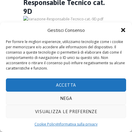
Responsabile Tecnico cat.
9D
Gestisci Consenso
by
Eco Admin
10 Ottobre 2023
0
0
Per fornire le migliori esperienze, utilizziamo tecnologie come i cookie
No image description ...
per memorizzare e/o accedere alle informazioni del dispositivo. Il
consenso a queste tecnologie ci permetterà di elaborare dati come il
comportamento di navigazione o ID unici su questo sito. Non
acconsentire o ritirare il consenso può influire negativamente su alcune
caratteristiche e funzioni.
© 2019 ECOTECNOLOGIE MIETTO SRL -
Via Adda
10, 20021 BOLLATE (MI)
- P.IVA 08441330159. E-mail
ACCETTA
info@ecomietto.it
. Tutti i diritti riservati.
Privacy
Policy
.
Cookie
.
NEGA
VISUALIZZA LE PREFERENZE
Cookie Policy
Informativa sulla privacy